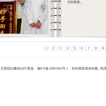
1
2
3
4
5
6
7
8
9
天医院白癜风治疗基地 湘ICP备10001902号-1
未经授权请勿转载
|
联