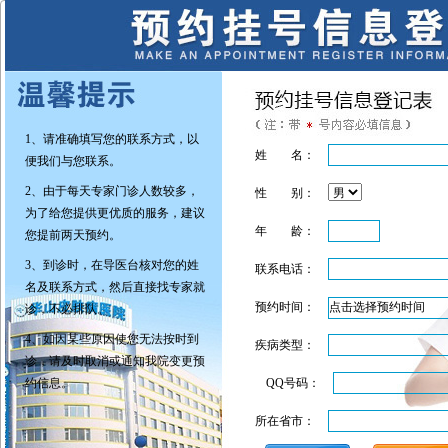
1、请准确填写您的联系方式，以
姓 名：
便我们与您联系。
2、由于每天专家门诊人数较多，
性 别：
为了给您提供更优质的服务，建议
年 龄：
您提前两天预约。
3、到诊时，在导医台核对您的姓
联系电话：
名及联系方式，然后直接找专家就
预约时间：
诊，不必排队。
4、如因某些原因使您无法按时到
疾病类型：
诊，请及时取消或通知我院变更预
约信息。
QQ号码：
所在省市：